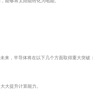
的，能够将太阳能转化为电能。
。未来，半导体将在以下几个方面取得重大突破：
，大大提升计算能力。