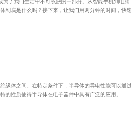
成为了我们生活中不可或缺的一部分。从智能手机到电脑
导体到底是什么吗？接下来，让我们用两分钟的时间，快
和绝缘体之间。在特定条件下，半导体的导电性能可以通
独特的性质使得半导体在电子器件中具有广泛的应用。