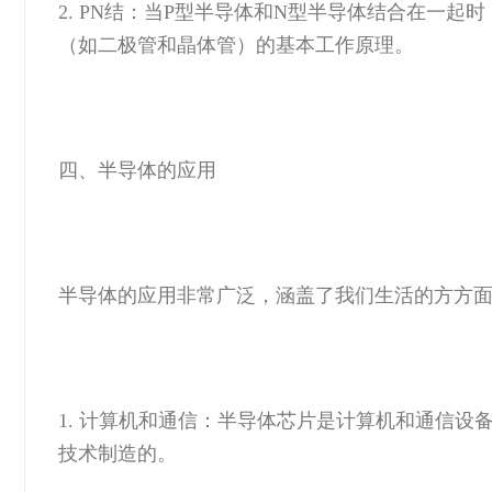
2. PN结：当P型半导体和N型半导体结合在一起
（如二极管和晶体管）的基本工作原理。
四、半导体的应用
半导体的应用非常广泛，涵盖了我们生活的方方
1. 计算机和通信：半导体芯片是计算机和通信设
技术制造的。