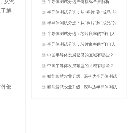
，从汽
半导体测试分选关键指标全景解析
速了解
半导体测试分选：从“裸片”到“成品”的
术语速通
半导体测试分选：从“裸片”到“成品”的
术语速通
半导体测试分选：芯片良率的“守门人
半导体测试分选：芯片良率的“守门人
中国半导体发展繁盛的区域有哪些？
中国半导体发展繁盛的区域有哪些？
赋能智慧农业升级 | 深科达半导体测试
过外部
分选方案的核心价值
赋能智慧农业升级 | 深科达半导体测试
分选方案的核心价值