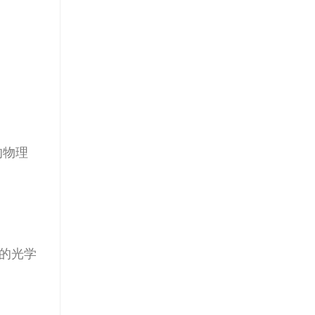
的物理
殊的光学