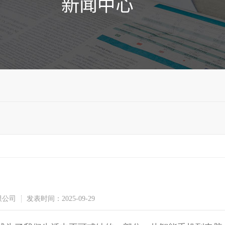
限公司
发表时间：2025-09-29