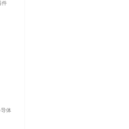
器件
半导体