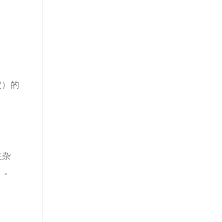
穴）的
主杂
）。