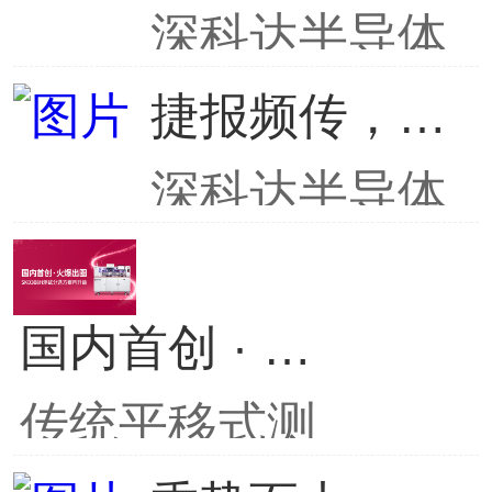
深科达半导体
专注于半导体
捷报频传，双奖加身 | 深科达半导体用硬核实力彰显行业地位
元器件测试分
深科达半导体
选机的研发、
作为国产测试
生产、销售和
分选机龙头企
国内首创 · 火爆出圈 | SKD308H测试分选方案再升级
技术服务。作
业，凭借过硬
传统平移式测
为国产测试分
的品质和高效
试分选机取/放